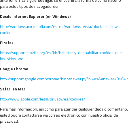
anterior, en las siguientes ligas se encuentra la forma de cómo hacerlo
para estos tipos de navegadores:
Desde Internet Explorer (en Windows)
http://windows.microsoft.com/es-es/windows-vista/block-or-allow-
cookies
Firefox
https://support.mozilla.org/es/kb/habilitar-y-deshabilitar-cookies-que-
los-sitios-we
Google Chrome
http://support.google.com/chrome/bin/answer.py?hl=es&answer=95647
Safari en Mac
http://www.apple.com/legal/privacy/es/cookies/
Para más información, así como para atender cualquier duda o comentario,
usted podrá contactarse vía correo electrónico con nuestro oficial de
privacidad.